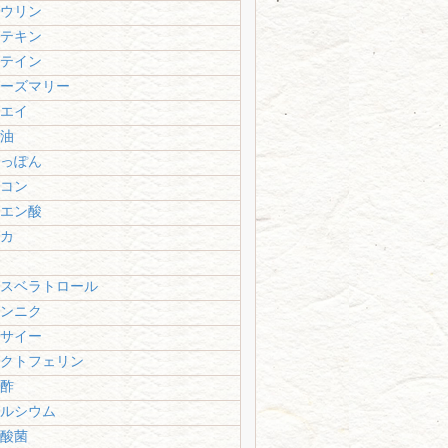
ウリン
テキン
テイン
ーズマリー
エイ
油
っぽん
コン
エン酸
カ
スベラトロール
ンニク
サイー
クトフェリン
酢
ルシウム
酸菌