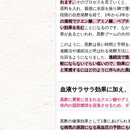
れます。
そのプロセスを見ていくと、
原料を入れ、最後に水面を振り麹で覆
段階の自然発酵を経て、1年から3年
の過程でクエン酸、アミノ酸、ペプチ
い効果を生む
ことになるのです。なか
果があるといわれ、黒酢ブームの火付
このように、黒酢は長い時間と手間をか
速醸法や連続法と呼ばれる発酵方法に
出回るようになりました。
連続法で造
較にならないぐらい低いので、効果に
と実感するにはどのように作られた黒
血液サラサラ効果に加え、
黒酢に豊富に含まれるクエン酸やアミ
体内の脂肪燃焼を促進させるため、ダ
黒酢の健康効果として1番にあげられ
な病気の原因になる高血圧の予防にも