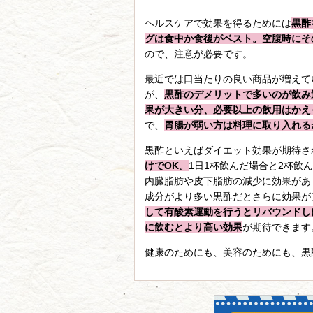
ヘルスケアで効果を得るためには
黒酢
グは食中か食後がベスト。空腹時にそ
ので、注意が必要です。
最近では口当たりの良い商品が増えて
が、
黒酢のデメリットで多いのが飲み
果が大きい分、必要以上の飲用はかえ
で、
胃腸が弱い方は料理に取り入れる
黒酢といえばダイエット効果が期待さ
けでOK。
1日1杯飲んだ場合と2杯飲
内臓脂肪や皮下脂肪の減少に効果があ
成分がより多い黒酢だとさらに効果が
して有酸素運動を行うとリバウンドし
に飲むとより高い効果
が期待できます
健康のためにも、美容のためにも、黒