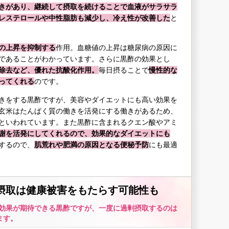
きがあり、継続して摂取を続けることで血液がサラサラ
レステロールや中性脂肪も減少し、冷え性が改善した
と
の上昇を抑制する
作用。血糖値の上昇は糖尿病の原因に
であることがわかっています。さらに黒酢の効果とし
除去など、優れた抗酸化作用。
毎日摂ることで
慢性的な
ってくれる
のです。
きをする黒酢ですが、美容やダイエットにも高い効果を
玄米はたんぱく質の働きを活発にする働きがあるため、
といわれています。また黒酢に含まれるクエン酸やアミ
謝を活発にしてくれるので、効果的なダイエットにも
するので、
肌荒れや肥満の原因となる便秘予防
にも最適
剰摂取は健康被害をもたらす可能性も
効果が期待できる黒酢ですが、一度に過剰摂取するのは
ます。