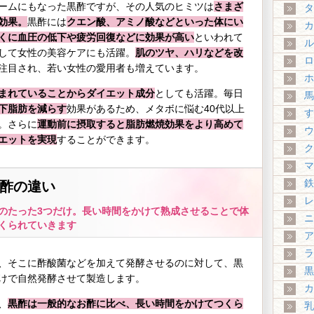
ームにもなった黒酢ですが、その人気のヒミツは
さまざ
タ
効果。
黒酢には
クエン酸、アミノ酸などといった体にい
カ
くに血圧の低下や疲労回復などに効果が高い
といわれて
ル
して女性の美容ケアにも活躍。
肌のツヤ、ハリなどを改
ロ
注目され、若い女性の愛用者も増えています。
ホ
まれていることからダイエット成分
としても活躍。毎日
馬
下脂肪を減らす
効果があるため、メタボに悩む40代以上
す
。さらに
運動前に摂取すると脂肪燃焼効果をより高めて
ウ
エットを実現
することができます。
ク
マ
鉄
酢の違い
レ
のたった3つだけ。長い時間をかけて熟成させることで体
ニ
くられていきます
ア
ラ
、そこに酢酸菌などを加えて発酵させるのに対して、黒
黒
けで自然発酵させて製造します。
カ
、
黒酢は一般的なお酢に比べ、長い時間をかけてつくら
乳