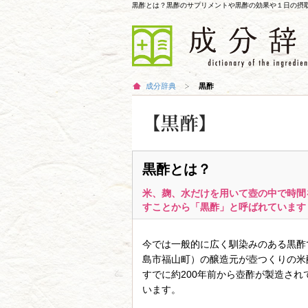
黒酢とは？黒酢のサプリメントや黒酢の効果や１日の摂
成分辞典
黒酢
黒酢とは？
米、麹、水だけを用いて壺の中で時間
すことから「黒酢」と呼ばれています
今では一般的に広く馴染みのある黒酢
島市福山町）の醸造元が壺つくりの米
すでに約200年前から壺酢が製造さ
います。