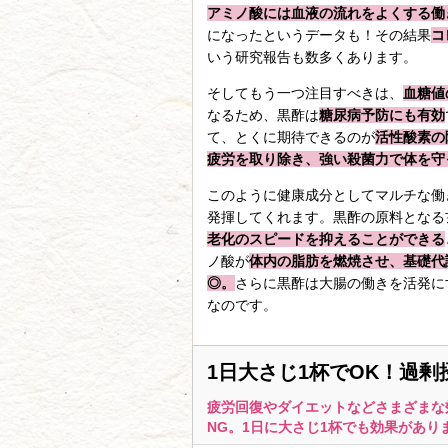
アミノ酸には血液の流れをよくする働
になったというデータも！その結果
コ
いう研究報告も数多くあります。
そしてもう一つ注目すべきは、
血糖値
なるため、黒酢は
糖尿病予防にも有効
て、とくに期待できるのが
活性酸素の
疲労を取り除き、強い殺菌力で体を守
このように健康成分としてマルチな働
発揮してくれます。黒酢の原料となる
老化のスピードを抑えることができる
ノ酸が
体内の脂肪を燃焼させ、基礎代
◎。
さらに黒酢は大腸の働きを活発に
なのです。
1日大さじ1杯でOK！過
疲労回復やダイエットなどさまざまな
NG。1日に大さじ1杯でも効果があり