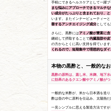
手軽にできるヘルスケアとして一躍ブ
まな悩みにアプローチできるマルチな
い成分がたっぷりと含まれており、と
います。またインナービューティーと
善するアンチエイジング成分
としても
さらに、黒酢には
アミノ酸が豊富に含
継続して摂取することで
内臓脂肪や皮
の方からとくに高い支持を得ています
くれるので、短期集中で理想的なダイ
本物の黒酢と、一般的なお
黒酢の原料は、蒸し米、米麹、地下水
に効果のあるクエン酸やアミノ酸がつ
一般的な米酢が、米から日本酒を造り
酢は壺の中に原料を仕込み、太陽熱だ
一見シンプルに思える製造方法ですが