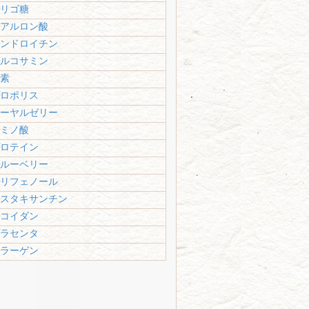
リゴ糖
アルロン酸
ンドロイチン
ルコサミン
素
ロポリス
ーヤルゼリー
ミノ酸
ロテイン
ルーベリー
リフェノール
スタキサンチン
コイダン
ラセンタ
ラーゲン