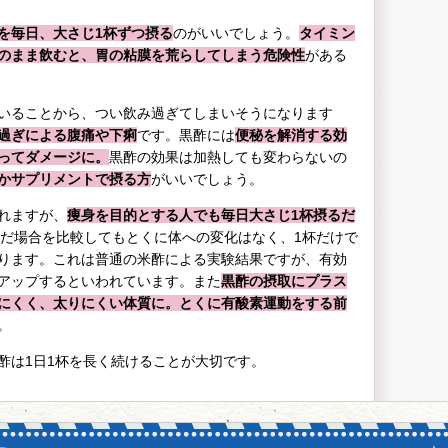
を毎日、大さじ1杯ずつ摂る
のがいいでしょう。
タイミン
のまま飲むと、胃の粘膜を荒らしてしまう危険性
がある
いることから、つい飲み過ぎてしまいそうになります
過ぎによる腹痛や下痢
です。黒酢には
便秘を解消する効
ってダメージに。
黒酢の効果は加熱しても変わらないの
かサプリメントで摂る方
がいいでしょう。
れますが、
痩身を目的とする人でも毎日大さじ1杯摂るだ
んだ場合を比較してもとくに体への変化はなく、1杯だけで
ります。これは普通の米酢による実験結果ですが、有効
アップするといわれています。また
黒酢の摂取にプラス
にくく、太りにくい体質に。とくに有酸素運動をする前
。
酢は1日1杯を長く続けることが大切です。