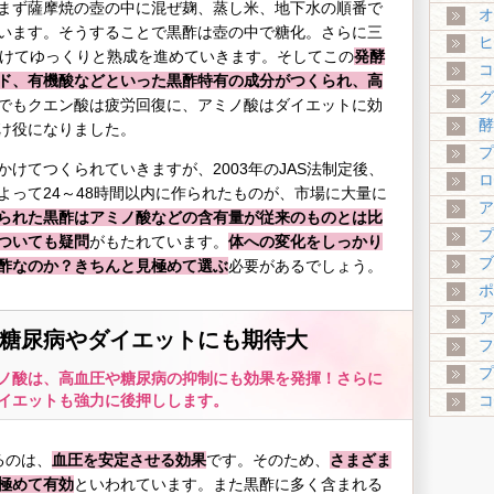
まず薩摩焼の壺の中に混ぜ麹、蒸し米、地下水の順番で
オ
います。そうすることで黒酢は壺の中で糖化。さらに三
ヒ
かけてゆっくりと熟成を進めていきます。そしてこの
発酵
コ
ド、有機酸などといった黒酢特有の成分がつくられ、高
グ
でもクエン酸は疲労回復に、アミノ酸はダイエットに効
酵
け役になりました。
プ
けてつくられていきますが、2003年のJAS法制定後、
ロ
よって24～48時間以内に作られたものが、市場に大量に
ア
られた黒酢はアミノ酸などの含有量が従来のものとは比
プ
ついても疑問
がもたれています。
体への変化をしっかり
ブ
酢なのか？きちんと見極めて選ぶ
必要があるでしょう。
ポ
ア
糖尿病やダイエットにも期待大
フ
プ
ノ酸は、高血圧や糖尿病の抑制にも効果を発揮！さらに
イエットも強力に後押しします。
コ
るのは、
血圧を安定させる効果
です。そのため、
さまざま
極めて有効
といわれています。また黒酢に多く含まれる