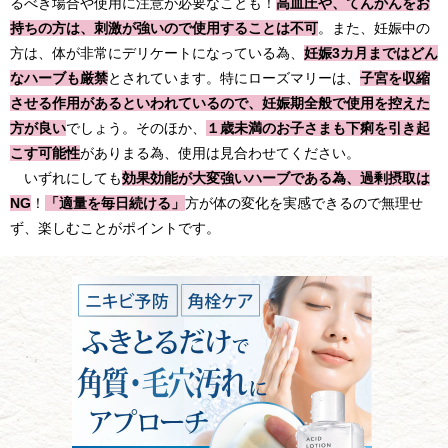
るべき場合や使用に注意が必要なことも！
高血圧や、てんかんをお
持ちの方は、刺激が強いので使用することは不可
。また、妊娠中の
方は、体が非常にデリケートになっている為、
妊娠3カ月まではどん
なハーブも厳禁
とされています。特にローズマリーは、
子宮を収縮
させる作用があるといわれているので、妊娠期全般で使用を控えた
方が良い
でしょう。そのほか、
１歳未満のお子さまも下痢を引き起
こす可能性
がありまる為、使用は見合わせてください。
いずれにしても
効果効能が大変強いハーブである為、過剰摂取は
NG
！
「適量を毎日続ける」
方が体の変化を実感できるので無理せ
ず、楽しむことがポイントです。