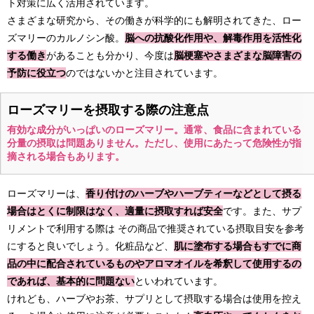
ト対策に広く活用されています。
さまざまな研究から、その働きが科学的にも解明されてきた、ロー
ズマリーのカルノシン酸。
脳への抗酸化作用や、解毒作用を活性化
する働き
があることも分かり、今度は
脳梗塞やさまざまな脳障害の
予防に役立つ
のではないかと注目されています。
ローズマリーを摂取する際の注意点
有効な成分がいっぱいのローズマリー。通常、食品に含まれている
分量の摂取は問題ありません。ただし、使用にあたって危険性が指
摘される場合もあります。
ローズマリーは、
香り付けのハーブやハーブティーなどとして摂る
場合はとくに制限はなく、適量に摂取すれば安全
です。また、サプ
リメントで利用する際は その商品で推奨されている摂取目安を参考
にすると良いでしょう。化粧品など、
肌に塗布する場合もすでに商
品の中に配合されているものやアロマオイルを希釈して使用するの
であれば、基本的に問題ない
といわれています。
けれども、ハーブやお茶、サプリとして摂取する場合は使用を控え