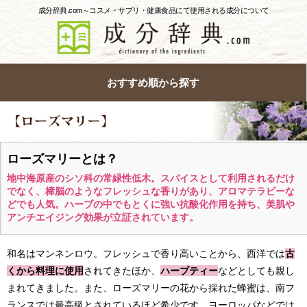
成分辞典.com～コスメ・サプリ・健康食品にて使用される成分について
おすすめ順から探す
ローズマリーとは？
地中海原産のシソ科の常緑性低木。スパイスとして利用されるだけ
でなく、樟脳のようなフレッシュな香りがあり、アロマテラピーな
どでも人気。ハーブの中でもとくに強い抗酸化作用を持ち、美肌や
アンチエイジング効果が立証されています。
和名はマンネンロウ。フレッシュで香り高いことから、西洋では
古
くから料理に使用
されてきたほか、
ハーブティー
などとしても親し
まれてきました。また、ローズマリーの花から採れた蜂蜜は、南フ
ランスでは最高級とされているほど希少です。ヨーロッパなどでは