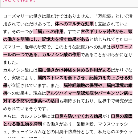
ローズマリーの働きは肌だけではありません。「万能薬」として活
用されていただけあって、
体へのマルチな効果
も立証されていま
す。その一つが
「脳」への作用
。すでに
古代ギリシャ時代から、頭
の働きを明晰にし、記憶力を増す効果がある
と信じられてきたロー
ズマリー。近年の研究で、このような記憶力への効果は
ポリフェノ
ールの一つである、カルノシン酸の作用
であることが明らかになり
ました。
カルノシン酸には
脳に働きかけ神経を休める作用がある
ばかりでな
く、実験により、
脳内ストレスを低下させ、記憶力を向上させる効
果
が立証されています。また、
脳神経細胞の保護や、脳内環境の維
持
への効果も。現在は
アルツハイマー型認知症やパーキンソン病に
対する予防や治療薬への活用
も期待されており、世界中で研究が進
められているそうです。
さらに、カルノシン酸には
口臭を防いでくれる効果
が！
口臭の原因
となる微生物を抑制
する働きがあり、歯磨き粉、マウスウォッシ
ュ、チューインガムなどの口臭予防成分として、私たちのエチケッ