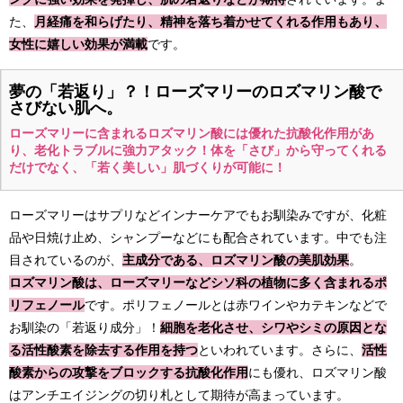
た、
月経痛を和らげたり、精神を落ち着かせてくれる作用もあり、
女性に嬉しい効果が満載
です。
夢の「若返り」？！ローズマリーのロズマリン酸で
さびない肌へ。
ローズマリーに含まれるロズマリン酸には優れた抗酸化作用があ
り、老化トラブルに強力アタック！体を「さび」から守ってくれる
だけでなく、「若く美しい」肌づくりが可能に！
ローズマリーはサプリなどインナーケアでもお馴染みですが、化粧
品や日焼け止め、シャンプーなどにも配合されています。中でも注
目されているのが、
主成分である、ロズマリン酸の美肌効果
。
ロズマリン酸は、ローズマリーなどシソ科の植物に多く含まれるポ
リフェノール
です。ポリフェノールとは赤ワインやカテキンなどで
お馴染の「若返り成分」！
細胞を老化させ、シワやシミの原因とな
る活性酸素を除去する作用を持つ
といわれています。さらに、
活性
酸素からの攻撃をブロックする抗酸化作用
にも優れ、ロズマリン酸
はアンチエイジングの切り札として期待が高まっています。