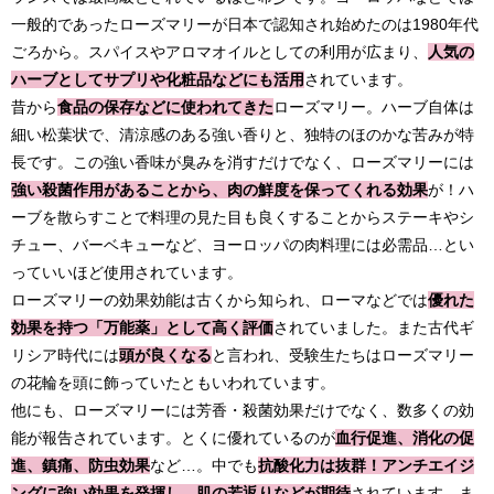
一般的であったローズマリーが日本で認知され始めたのは1980年代
ごろから。スパイスやアロマオイルとしての利用が広まり、
人気の
ハーブとしてサプリや化粧品などにも活用
されています。
昔から
食品の保存などに使われてきた
ローズマリー。ハーブ自体は
細い松葉状で、清涼感のある強い香りと、独特のほのかな苦みが特
長です。この強い香味が臭みを消すだけでなく、ローズマリーには
強い殺菌作用があることから、肉の鮮度を保ってくれる効果
が！ハ
ーブを散らすことで料理の見た目も良くすることからステーキやシ
チュー、バーベキューなど、ヨーロッパの肉料理には必需品…とい
っていいほど使用されています。
ローズマリーの効果効能は古くから知られ、ローマなどでは
優れた
効果を持つ「万能薬」として高く評価
されていました。また古代ギ
リシア時代には
頭が良くなる
と言われ、受験生たちはローズマリー
の花輪を頭に飾っていたともいわれています。
他にも、ローズマリーには芳香・殺菌効果だけでなく、数多くの効
能が報告されています。とくに優れているのが
血行促進、消化の促
進、鎮痛、防虫効果
など…。中でも
抗酸化力は抜群！アンチエイジ
ングに強い効果を発揮し、肌の若返りなどが期待
されています。ま