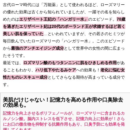
古代ローマ時代には「万能薬」として使われるほど、ローズマリー
の優れた効果は古くから知られていましたが、一躍その名を知らし
めたのは
エリザベート王妃の「ハンガリー水」
のエピソード。
70歳
を過ぎたエリザベート妃は20代のポーランド王が求婚するほど若く
美しい肌を保っていた
…といわれていますが、その若さのヒミツが
毎日飲んでいたローズマリーの「ハンガリー水」。このエピソード
から
最強のアンチエイジング成分
として世界中の女性の間に広まっ
たそうです。
最近では、
ロズマリン酸のもつタンニンに肌をひきしめる作用
があ
ることもわかり、
ハリ低下やたるみケア
への効果も！
老化に悩む女
性たちのレスキュー成分
としてさらなる期待が高まっている成分で
す。
美肌だけじゃない！記憶力を高める作用や口臭除去
の効果も。
記憶力を向上させるポリフェノールが、ローズマリーに含まれるカ
ルノシン酸。脳内ストレスを低下させ、記憶力向上に効果が！さら
にお口の微生物を抑制する抗菌作用もあり、口臭予防にも効果を発
揮してくれます。