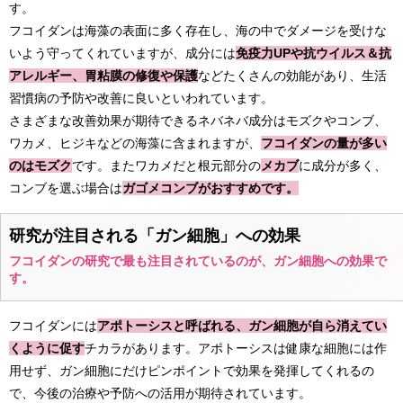
す。
フコイダンは海藻の表面に多く存在し、海の中でダメージを受けな
いよう守ってくれていますが、成分には
免疫力UPや抗ウイルス＆抗
アレルギー、胃粘膜の修復や保護
などたくさんの効能があり、生活
習慣病の予防や改善に良いといわれています。
さまざまな改善効果が期待できるネバネバ成分はモズクやコンブ、
ワカメ、ヒジキなどの海藻に含まれますが、
フコイダンの量が多い
のはモズク
です。またワカメだと根元部分の
メカブ
に成分が多く、
コンブを選ぶ場合は
ガゴメコンブがおすすめです。
研究が注目される「ガン細胞」への効果
フコイダンの研究で最も注目されているのが、ガン細胞への効果で
す。
フコイダンには
アポトーシスと呼ばれる、ガン細胞が自ら消えてい
くように促す
チカラがあります。アポトーシスは健康な細胞には作
用せず、ガン細胞にだけピンポイントで効果を発揮してくれるの
で、今後の治療や予防への活用が期待されています。