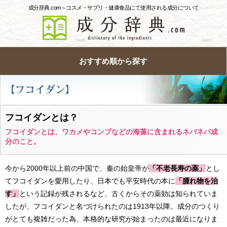
成分辞典.com～コスメ・サプリ・健康食品にて使用される成分について
おすすめ順から探す
フコイダンとは？
フコイダンとは、ワカメやコンブなどの海藻に含まれるネバネバ成
分のこと。
今から2000年以上前の中国で、秦の始皇帝が
「不老長寿の薬」
とし
てフコイダンを愛用したり、日本でも平安時代の本に
「腫れ物を治
す」
という記録が残されるなど、古くからその薬効は知られていま
したが、フコイダンと名づけられたのは1913年以降。成分のつくり
がとても複雑だった為、本格的な研究が始まったのは最近になりま