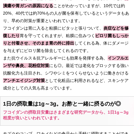
潰瘍や胃ガンの原因になる
ことがわかっていますが、10代では約
20%、40代では約70%もの人が菌を保有しているというデータもあ
り、早めの対策が重要といわれています。
フコイダンは胃に入ると粘膜にピタッと張りついて、
炎症などを修
復したり
胃を守ってくれますが、粘膜に住みつく
ピロリ菌もしっか
りと付着させ、そのまま胃の外に排出
してくれる為、体にダメージ
を与えずにピロリ菌を除去してくれるのです。
また抗ウイルス＆抗アレルギーにも効果を発揮する為、
インフルエ
ンザや鼻炎、花粉症対策
にも◎。最近では老化をブロックする強い
抗酸化力も注目され、シワやシミをつくらせないように働きかける
アンチエイジング対策
として化粧品に利用されるなど、スキンケア
成分としての人気も高まっています。
1日の摂取量は1g～3g。お酢と一緒に摂るのが◎
フコイダンの摂取目安量はさまざまな研究データから、1日1g～3g
程度が良いといわれています。
モズクやコンブ、ワカメなどの食品から手軽に摂取することができ