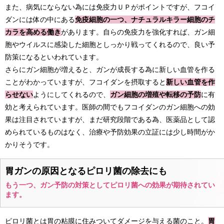
また、病気にならない為には免疫力ＵＰがポイントですが、フコイ
ダンには体の中にある
免疫細胞の一つ、ナチュラルキラー細胞のチ
カラを高める働き
があります。自らの免疫力を強化すれば、ガン細
胞やウイルスに感染した細胞としっかり戦ってくれるので、良い予
防策になるといわれています。
さらにガン細胞が増えると、ガンが成長する為に新しい血管を作る
ことがわかっていますが、フコイダンを摂取すると
新しい血管を作
らせない
ようにしてくれるので、
ガン細胞の増殖や転移の予防
に有
効と考えられています。医師の間でもフコイダンのガン細胞への効
果は注目されていますが、まだ研究段階である為、医薬品として認
められているものはなく、治療や予防効果の立証には少し時間がか
かりそうです。
胃ガンの原因となるピロリ菌の除去にも
もう一つ、ガン予防の対策としてピロリ菌への効果が期待されてい
ます。
ピロリ菌とは胃の粘膜に住みついてダメージを与える菌のこと。
胃